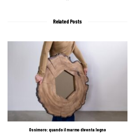
e
b
s
i
t
Related Posts
e
Ossimoro: quando il marmo diventa legno