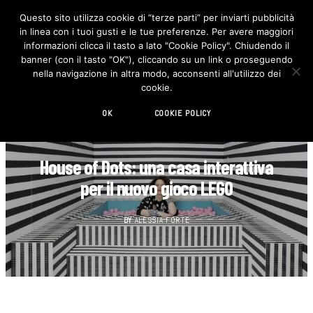
Questo sito utilizza cookie di “terze parti” per inviarti pubblicità
in linea con i tuoi gusti e le tue preferenze. Per avere maggiori
F
I
a
n
informazioni clicca il tasto a lato "Cookie Policy". Chiudendo il
c
s
banner (con il tasto "OK"), cliccando su un link o proseguendo
e
t
b
a
nella navigazione in altra modo, acconsenti all'utilizzo dei
o
g
cookie.
o
r
k
a
m
OK
COOKIE POLICY
DESIGN
House of Dots: una casa interattiva
per il nuovo gioco LEGO
BY
ALESSIA FORTE