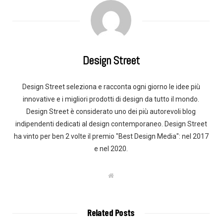
Design Street
Design Street seleziona e racconta ogni giorno le idee più
innovative e i migliori prodotti di design da tutto il mondo.
Design Street è considerato uno dei più autorevoli blog
indipendenti dedicati al design contemporaneo. Design Street
ha vinto per ben 2 volte il premio "Best Design Media": nel 2017
e nel 2020.
W
e
b
s
i
t
Related Posts
e