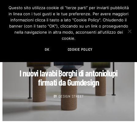
Questo sito utilizza cookie di “terze parti” per inviarti pubblicità
in linea con i tuoi gusti e le tue preferenze. Per avere maggiori
F
I
a
n
informazioni clicca il tasto a lato "Cookie Policy". Chiudendo il
c
s
banner (con il tasto "OK"), cliccando su un link o proseguendo
e
t
b
a
nella navigazione in altra modo, acconsenti all'utilizzo dei
o
g
cookie.
o
r
k
a
m
OK
COOKIE POLICY
BAGNO
I nuovi lavabi Borghi di antoniolupi
firmati da Gumdesign
BY
DESIGN STREET