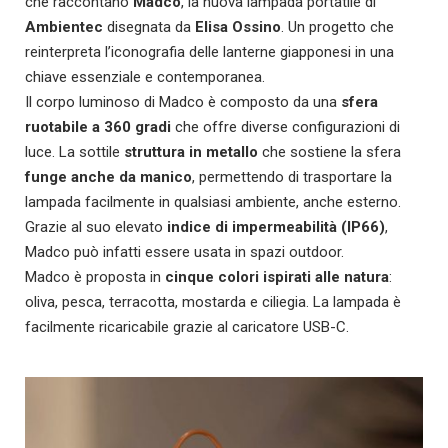
che raccontano
Madco
, la nuova lampada portatile di
Ambientec
disegnata da
Elisa Ossino
. Un progetto che
reinterpreta l’iconografia delle lanterne giapponesi in una
chiave essenziale e contemporanea.
Il corpo luminoso di Madco è composto da una
sfera
ruotabile a 360 gradi
che offre diverse configurazioni di
luce. La sottile
struttura in metallo
che sostiene la sfera
funge anche da manico
, permettendo di trasportare la
lampada facilmente in qualsiasi ambiente, anche esterno.
Grazie al suo elevato
indice di impermeabilità (IP66)
,
Madco può infatti essere usata in spazi outdoor.
Madco è proposta in
cinque colori ispirati alle natura
:
oliva, pesca, terracotta, mostarda e ciliegia. La lampada è
facilmente ricaricabile grazie al caricatore USB-C.