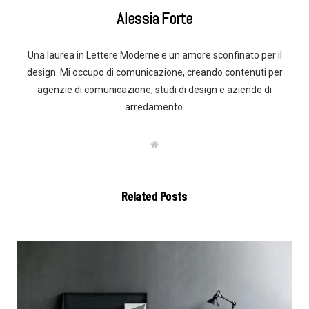
Alessia Forte
Una laurea in Lettere Moderne e un amore sconfinato per il
design. Mi occupo di comunicazione, creando contenuti per
agenzie di comunicazione, studi di design e aziende di
arredamento.
W
e
b
s
i
t
Related Posts
e