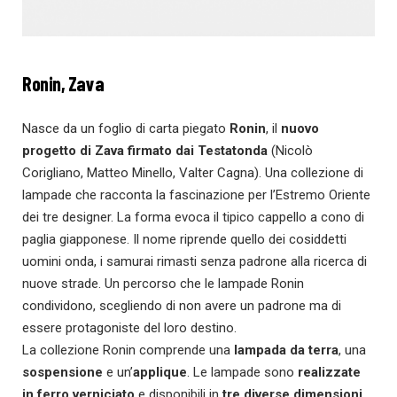
Ronin, Zava
Nasce da un foglio di carta piegato
Ronin
, il
nuovo
progetto di Zava firmato dai Testatonda
(Nicolò
Corigliano, Matteo Minello, Valter Cagna). Una collezione di
lampade che racconta la fascinazione per l’Estremo Oriente
dei tre designer. La forma evoca il tipico cappello a cono di
paglia giapponese. Il nome riprende quello dei cosiddetti
uomini onda, i samurai rimasti senza padrone alla ricerca di
nuove strade. Un percorso che le lampade Ronin
condividono, scegliendo di non avere un padrone ma di
essere protagoniste del loro destino.
La collezione Ronin comprende una
lampada da terra
, una
sospensione
e un’
applique
. Le lampade sono
realizzate
in ferro verniciato
e disponibili in
tre diverse dimensioni
.