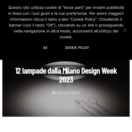
Questo sito utilizza cookie di “terze parti” per inviarti pubblicità
in linea con i tuoi gusti e le tue preferenze. Per avere maggiori
F
I
a
n
informazioni clicca il tasto a lato "Cookie Policy". Chiudendo il
c
s
banner (con il tasto "OK"), cliccando su un link o proseguendo
e
t
b
a
nella navigazione in altra modo, acconsenti all'utilizzo dei
o
g
cookie.
o
r
k
a
m
OK
COOKIE POLICY
BEST OF...
12 lampade dalla Milano Design Week
2023
BY
ALESSIA FORTE