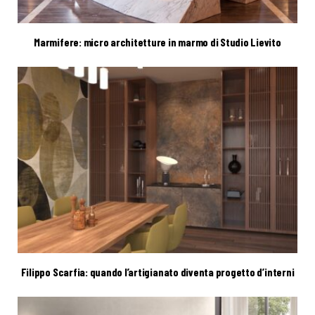
Marmifere: micro architetture in marmo di Studio Lievito
Filippo Scarfia: quando l’artigianato diventa progetto d’interni