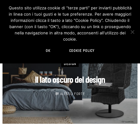
Questo sito utilizza cookie di “terze parti” per inviarti pubblicità
in linea con i tuoi gusti e le tue preferenze. Per avere maggiori
F
I
a
n
informazioni clicca il tasto a lato "Cookie Policy". Chiudendo il
c
s
banner (con il tasto "OK"), cliccando su un link o proseguendo
e
t
b
a
nella navigazione in altra modo, acconsenti all'utilizzo dei
o
g
cookie.
o
r
k
a
m
OK
COOKIE POLICY
DESIGN
Il lato oscuro del design
BY
ALESSIA FORTE