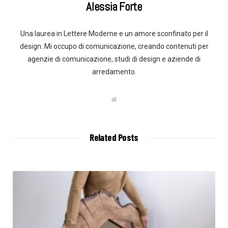
Alessia Forte
Una laurea in Lettere Moderne e un amore sconfinato per il
design. Mi occupo di comunicazione, creando contenuti per
agenzie di comunicazione, studi di design e aziende di
arredamento.
W
e
b
s
i
t
Related Posts
e