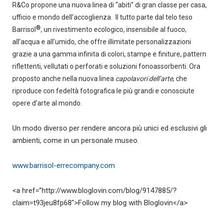
R&Co propone una nuova linea di “abiti” di gran classe per casa,
ufficio e mondo dell’accoglienza.
Il tutto parte dal telo teso
®
Barrisol
, un rivestimento ecologico, insensibile al fuoco,
all’acqua e all’umido, che offre illimitate personalizzazioni
grazie a una gamma infinita di colori, stampe e finiture, pattern
riflettenti, vellutati o perforati e soluzioni fonoassorbenti. Ora
proposto anche nella nuova linea
capolavori dell’arte
, che
riproduce con fedeltà fotografica le più grandi e conosciute
opere d’arte al mondo.
Un modo diverso per rendere ancora più unici ed esclusivi gli
ambienti, come in un personale museo.
www.barrisol-errecompany.com
<a href=”http://www.bloglovin.com/blog/9147885/?
claim=t93jeu8fp68″>Follow my blog with Bloglovin</a>