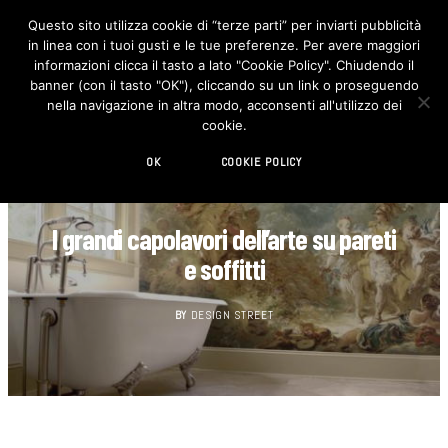
Questo sito utilizza cookie di “terze parti” per inviarti pubblicità
in linea con i tuoi gusti e le tue preferenze. Per avere maggiori
F
I
a
n
informazioni clicca il tasto a lato "Cookie Policy". Chiudendo il
c
s
banner (con il tasto "OK"), cliccando su un link o proseguendo
e
t
b
a
nella navigazione in altra modo, acconsenti all'utilizzo dei
o
g
cookie.
o
r
k
a
m
OK
COOKIE POLICY
FOTOGRAFIA
I grandi capolavori dell’arte su pareti
e soffitti
BY
DESIGN STREET