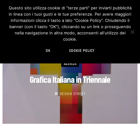
Questo sito utilizza cookie di “terze parti” per inviarti pubblicità
in linea con i tuoi gusti e le tue preferenze. Per avere maggiori
F
I
a
n
informazioni clicca il tasto a lato "Cookie Policy". Chiudendo il
c
s
banner (con il tasto "OK"), cliccando su un link o proseguendo
e
t
b
a
nella navigazione in altra modo, acconsenti all'utilizzo dei
o
g
cookie.
o
r
k
a
m
OK
COOKIE POLICY
AGENDA
Grafica Italiana in Triennale
BY
DESIGN STREET