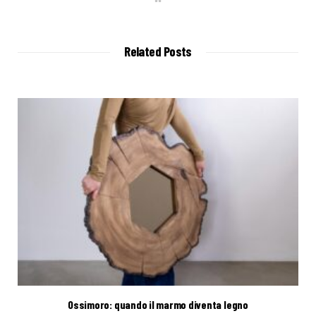
e
b
s
i
t
Related Posts
e
Ossimoro: quando il marmo diventa legno