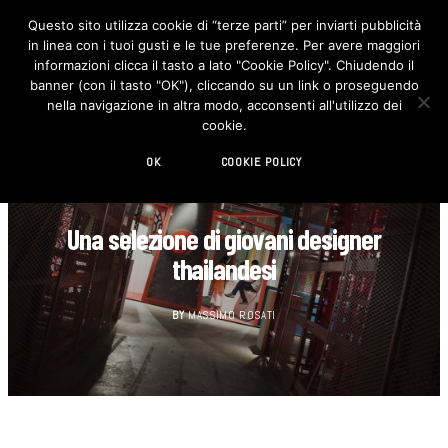
Questo sito utilizza cookie di “terze parti” per inviarti pubblicità
in linea con i tuoi gusti e le tue preferenze. Per avere maggiori
F
I
a
n
informazioni clicca il tasto a lato "Cookie Policy". Chiudendo il
c
s
banner (con il tasto "OK"), cliccando su un link o proseguendo
e
t
b
a
nella navigazione in altra modo, acconsenti all'utilizzo dei
o
g
cookie.
o
r
k
a
m
OK
COOKIE POLICY
DESIGN
Una selezione di giovani designer
thailandesi
BY
MASSIMO ROSATI