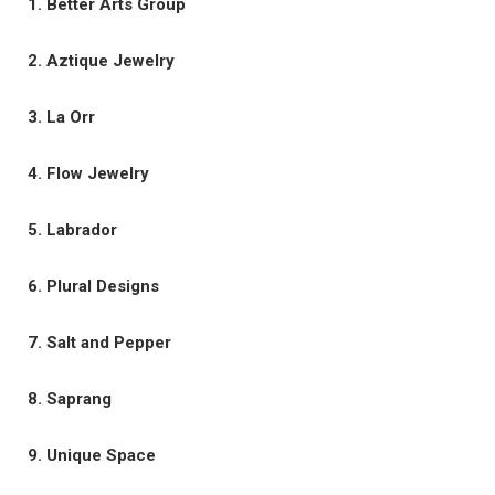
1. Better Arts Group
2. Aztique Jewelry
3. La Orr
4. Flow Jewelry
5. Labrador
6. Plural Designs
7. Salt and Pepper
8. Saprang
9. Unique Space