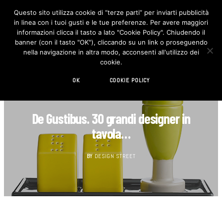
Questo sito utilizza cookie di “terze parti” per inviarti pubblicità
in linea con i tuoi gusti e le tue preferenze. Per avere maggiori
F
I
a
n
informazioni clicca il tasto a lato "Cookie Policy". Chiudendo il
c
s
banner (con il tasto "OK"), cliccando su un link o proseguendo
e
t
b
a
nella navigazione in altra modo, acconsenti all'utilizzo dei
o
g
cookie.
o
r
k
a
m
OK
COOKIE POLICY
AGENDA
De Gustibus. 30 grandi designer in
tavola…
BY
DESIGN STREET