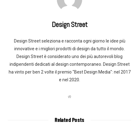
Design Street
Design Street seleziona e racconta ogni giorno le idee più
innovative e i migliori prodotti di design da tutto il mondo.
Design Street è considerato uno dei più autorevoli blog
indipendenti dedicati al design contemporaneo. Design Street
ha vinto per ben 2 volte il premio "Best Design Media": nel 2017
e nel 2020.
W
e
b
s
i
t
Related Posts
e