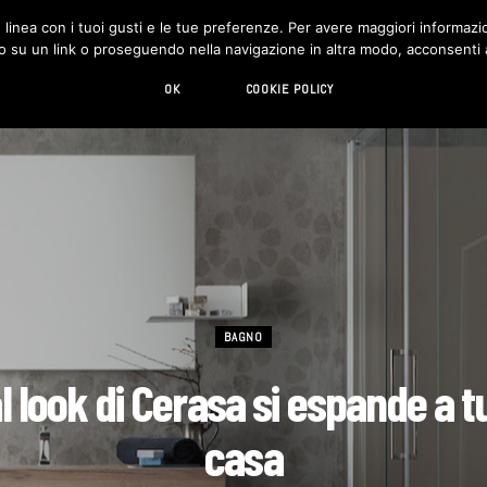
in linea con i tuoi gusti e le tue preferenze. Per avere maggiori informazio
DESIGN
LIVING
HI-TECH
CHI SIAMO
o su un link o proseguendo nella navigazione in altra modo, acconsenti al
OK
COOKIE POLICY
BAGNO
al look di Cerasa si espande a t
casa