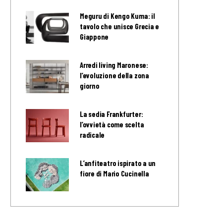
Meguru di Kengo Kuma: il
tavolo che unisce Grecia e
Giappone
Arredi living Maronese:
l’evoluzione della zona
giorno
La sedia Frankfurter:
l’ovvietà come scelta
radicale
L’anfiteatro ispirato a un
fiore di Mario Cucinella