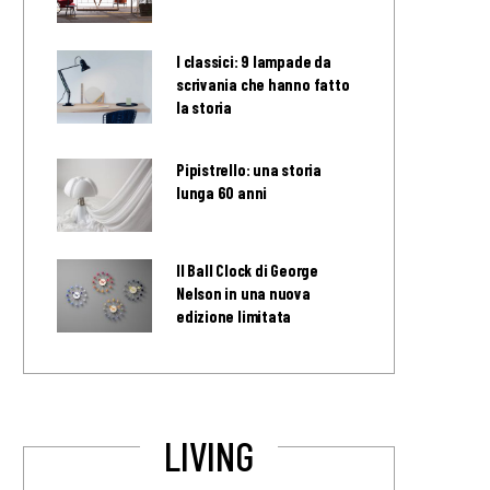
I classici: 9 lampade da
scrivania che hanno fatto
la storia
Pipistrello: una storia
lunga 60 anni
Il Ball Clock di George
Nelson in una nuova
edizione limitata
LIVING