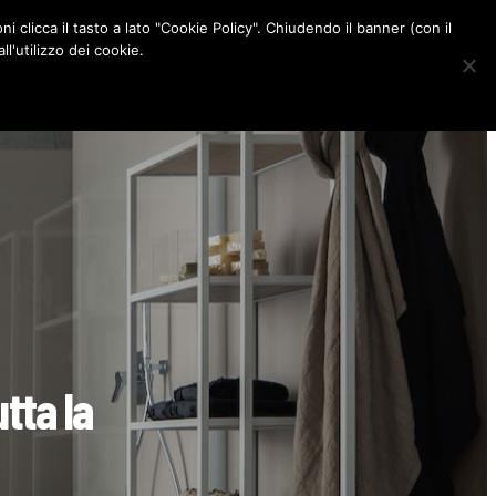
ni clicca il tasto a lato "Cookie Policy". Chiudendo il banner (con il
CONTATTI
l'utilizzo dei cookie.
F
I
P
L
a
n
i
i
c
s
n
n
e
t
t
k
b
a
e
e
o
g
r
d
o
r
e
I
k
a
s
n
m
t
utta la