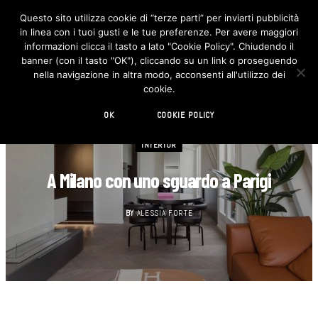
Questo sito utilizza cookie di “terze parti” per inviarti pubblicità
in linea con i tuoi gusti e le tue preferenze. Per avere maggiori
F
I
a
n
informazioni clicca il tasto a lato "Cookie Policy". Chiudendo il
c
s
banner (con il tasto "OK"), cliccando su un link o proseguendo
e
t
b
a
nella navigazione in altra modo, acconsenti all'utilizzo dei
o
g
cookie.
o
r
k
a
m
OK
COOKIE POLICY
INTERIOR
A Milano con uno sguardo a Parigi
BY
ALESSIA FORTE