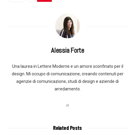
Alessia Forte
Una laurea in Lettere Moderne e un amore sconfinato per il
design. Mi occupo di comunicazione, creando contenuti per
agenzie di comunicazione, studi di design e aziende di
arredamento.
W
e
b
s
i
t
Related Posts
e