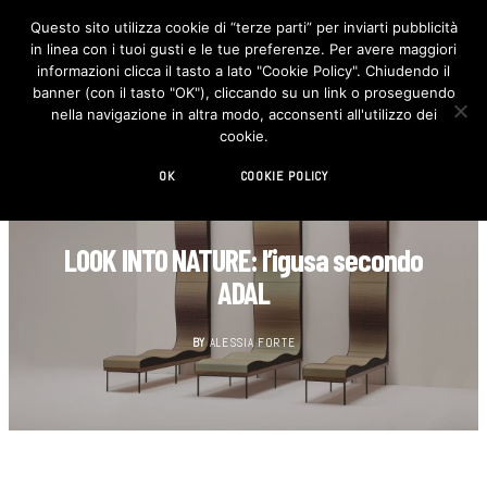
Questo sito utilizza cookie di “terze parti” per inviarti pubblicità
in linea con i tuoi gusti e le tue preferenze. Per avere maggiori
F
I
a
n
informazioni clicca il tasto a lato "Cookie Policy". Chiudendo il
c
s
banner (con il tasto "OK"), cliccando su un link o proseguendo
e
t
b
a
nella navigazione in altra modo, acconsenti all'utilizzo dei
o
g
cookie.
o
r
k
a
m
OK
COOKIE POLICY
DESIGN
LOOK INTO NATURE: l’igusa secondo
ADAL
BY
ALESSIA FORTE