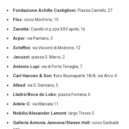
Fondazione Achille Castiglioni:
Piazza Castello, 27
Flos:
corso Monforte, 15
Zanotta:
C
asello in p.zza XXV aprile, 16
Arper:
via Pantano, 3
Schiffini:
v
ia Visconti di Modrone, 12
Jacuzzi:
pia
zza S. Marco, 2
Antonio Lupi:
v
ia di Porta Tenaglia, 7
Carl Hansen & Son: f
oro Buonaparte 18/A, via Arco 4
Albed:
v
ia S. Damiano, 5
Lladrò/Boca do Lobo:
p
iazza Fontana, 6
Adele-C:
via Marsala 11
Nobilis/Alexander Lamont:
largo Treves 5
Galleria Antonia Jannone/Steven Holl:
corso Garibaldi