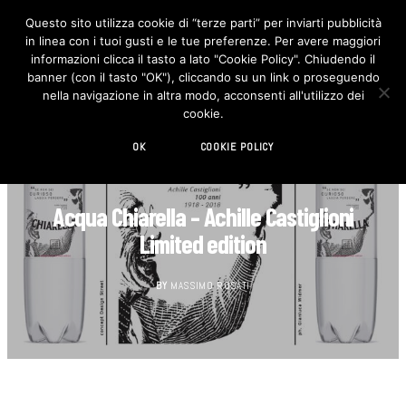
Questo sito utilizza cookie di “terze parti” per inviarti pubblicità
in linea con i tuoi gusti e le tue preferenze. Per avere maggiori
F
I
a
n
informazioni clicca il tasto a lato "Cookie Policy". Chiudendo il
c
s
banner (con il tasto "OK"), cliccando su un link o proseguendo
e
t
b
a
nella navigazione in altra modo, acconsenti all'utilizzo dei
o
g
cookie.
o
r
k
a
m
OK
COOKIE POLICY
EDITORIALI
Acqua Chiarella – Achille Castiglioni
Limited edition
BY
MASSIMO ROSATI