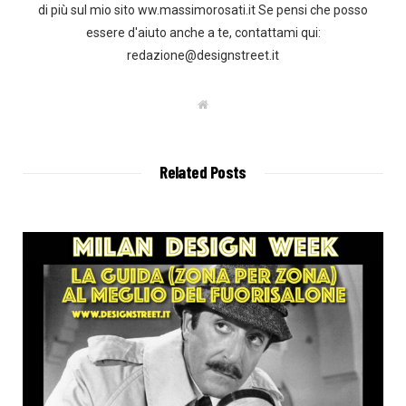
di più sul mio sito ww.massimorosati.it Se pensi che posso
essere d'aiuto anche a te, contattami qui:
redazione@designstreet.it
W
e
b
s
i
t
Related Posts
e