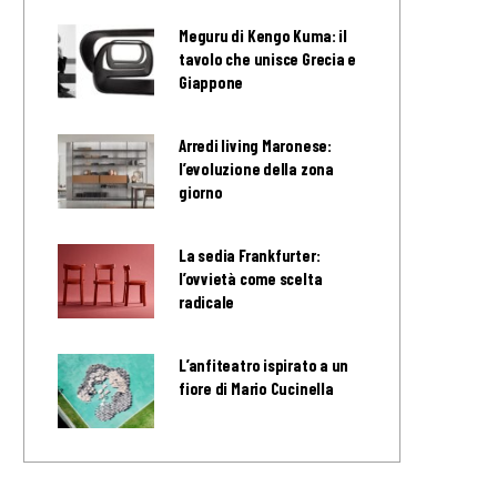
Meguru di Kengo Kuma: il
tavolo che unisce Grecia e
Giappone
Arredi living Maronese:
l’evoluzione della zona
giorno
La sedia Frankfurter:
l’ovvietà come scelta
radicale
L’anfiteatro ispirato a un
fiore di Mario Cucinella