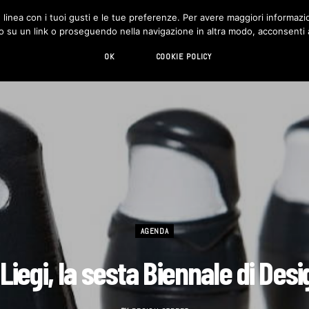
in linea con i tuoi gusti e le tue preferenze. Per avere maggiori informazio
DESIGN
LIVING
HI-TECH
CHI SIAMO
o su un link o proseguendo nella navigazione in altra modo, acconsenti al
OK
COOKIE POLICY
AGENDA
 Liegi, la sesta Biennale di Desi