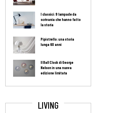
I classici: 9 lampade da
scrivania che hanno fatto
la storia
Pipistrello: una storia
lunga 60 anni
Il Ball Clock di George
Nelson in una nuova
edizione limitata
LIVING