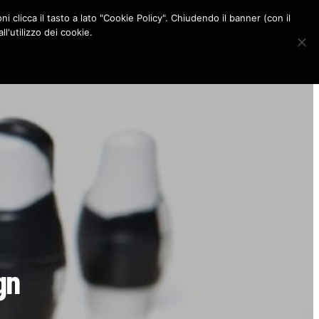
ni clicca il tasto a lato "Cookie Policy". Chiudendo il banner (con il
CONTATTI
l'utilizzo dei cookie.
F
I
P
L
a
n
i
i
c
s
n
n
e
t
t
k
b
a
e
e
o
g
r
d
o
r
e
I
k
a
s
n
m
t
gn