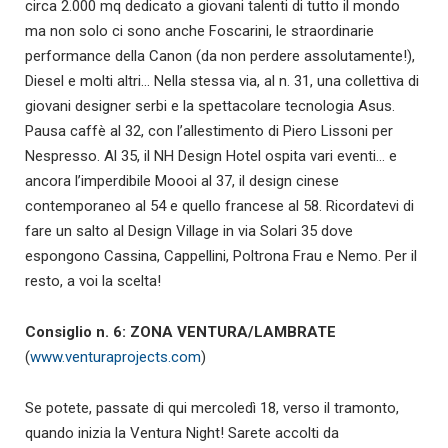
circa 2.000 mq dedicato a giovani talenti di tutto il mondo
ma non solo ci sono anche Foscarini, le straordinarie
performance della Canon (da non perdere assolutamente!),
Diesel e molti altri… Nella stessa via, al n. 31, una collettiva di
giovani designer serbi e la spettacolare tecnologia Asus.
Pausa caffè al 32, con l’allestimento di Piero Lissoni per
Nespresso. Al 35, il NH Design Hotel ospita vari eventi… e
ancora l’imperdibile Moooi al 37, il design cinese
contemporaneo al 54 e quello francese al 58. Ricordatevi di
fare un salto al Design Village in via Solari 35 dove
espongono Cassina, Cappellini, Poltrona Frau e Nemo. Per il
resto, a voi la scelta!
Consiglio n. 6: ZONA VENTURA/LAMBRATE
(
www.venturaprojects.com
)
Se potete, passate di qui mercoledì 18, verso il tramonto,
quando inizia la Ventura Night! Sarete accolti da