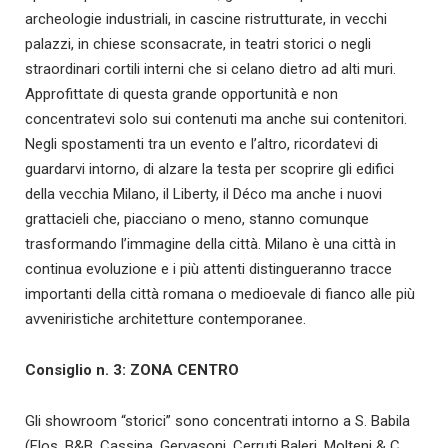
archeologie industriali, in cascine ristrutturate, in vecchi
palazzi, in chiese sconsacrate, in teatri storici o negli
straordinari cortili interni che si celano dietro ad alti muri.
Approfittate di questa grande opportunità e non
concentratevi solo sui contenuti ma anche sui contenitori.
Negli spostamenti tra un evento e l’altro, ricordatevi di
guardarvi intorno, di alzare la testa per scoprire gli edifici
della vecchia Milano, il Liberty, il Déco ma anche i nuovi
grattacieli che, piacciano o meno, stanno comunque
trasformando l’immagine della città. Milano è una città in
continua evoluzione e i più attenti distingueranno tracce
importanti della città romana o medioevale di fianco alle più
avveniristiche architetture contemporanee.
Consiglio n. 3: ZONA CENTRO
Gli showroom “storici” sono concentrati intorno a S. Babila
(Flos, B&B, Cassina, Gervasoni, Cerruti Baleri, Molteni & C.,