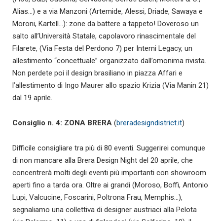
Alias…) e a via Manzoni (Artemide, Alessi, Driade, Sawaya e
Moroni, Kartell…): zone da battere a tappeto! Doveroso un
salto all’Università Statale, capolavoro rinascimentale del
Filarete, (Via Festa del Perdono 7) per Interni Legacy, un
allestimento “concettuale” organizzato dall’omonima rivista.
Non perdete poi il design brasiliano in piazza Affari e
l’allestimento di Ingo Maurer allo spazio Krizia (Via Manin 21)
dal 19 aprile.
Consiglio n. 4: ZONA BRERA
(
breradesigndistrict.it
)
Difficile consigliare tra più di 80 eventi. Suggerirei comunque
di non mancare alla Brera Design Night del 20 aprile, che
concentrerà molti degli eventi più importanti con showroom
aperti fino a tarda ora. Oltre ai grandi (Moroso, Boffi, Antonio
Lupi, Valcucine, Foscarini, Poltrona Frau, Memphis…),
segnaliamo una collettiva di designer austriaci alla Pelota