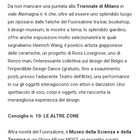
Da non mancare una puntata alla
Triennale di Milano
in
viale Alemagna n. 6 che, oltre ad essere uno splendido luogo
per riposarsi dalle fatiche del Fuorisalone tra bar, bookshop,
il design museum, le mostre a tema, lo splendido giardino,
offre anche esposizioni molto selezionatetra le quali
segnaliamo Heinrich Wang, il poetico artista giapponese
delle ceramiche, un progetto di Ross Lovegrove, uno di
Renzo mari, l’interessante collettiva sul design del Belgio e
l’imperdibile Design Dance (gratuito, fino a esaurimento
posti, presso l’adiacente Teatro dell’Arte), una performance
in cui gli oggetti interagiscono con attori e danzatori. Uno
spettacolo di voci, corpi e oggetti, che racconta la
meravigliosa esperienza del design.
Consiglio n. 10: LE ALTRE ZONE
Altra novità del Fuorisalone, il
Museo della Scienza e della
Tecnica
in via Olona 6B per MOST, un progetto curato