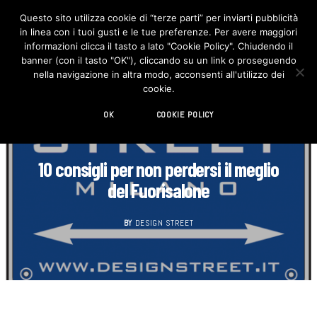
Questo sito utilizza cookie di “terze parti” per inviarti pubblicità
in linea con i tuoi gusti e le tue preferenze. Per avere maggiori
F
I
a
n
informazioni clicca il tasto a lato "Cookie Policy". Chiudendo il
c
s
banner (con il tasto "OK"), cliccando su un link o proseguendo
e
t
b
a
nella navigazione in altra modo, acconsenti all'utilizzo dei
o
g
cookie.
o
r
k
a
m
OK
COOKIE POLICY
AGENDA
10 consigli per non perdersi il meglio
del Fuorisalone
BY
DESIGN STREET