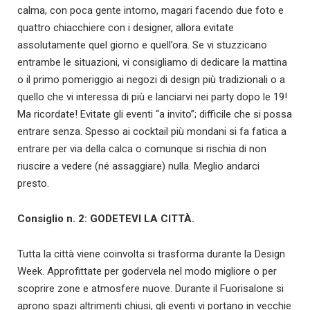
calma, con poca gente intorno, magari facendo due foto e
quattro chiacchiere con i designer, allora evitate
assolutamente quel giorno e quell’ora. Se vi stuzzicano
entrambe le situazioni, vi consigliamo di dedicare la mattina
o il primo pomeriggio ai negozi di design più tradizionali o a
quello che vi interessa di più e lanciarvi nei party dopo le 19!
Ma ricordate! Evitate gli eventi “a invito”; difficile che si possa
entrare senza. Spesso ai cocktail più mondani si fa fatica a
entrare per via della calca o comunque si rischia di non
riuscire a vedere (né assaggiare) nulla. Meglio andarci
presto.
Consiglio n. 2: GODETEVI LA CITTÀ.
Tutta la città viene coinvolta si trasforma durante la Design
Week. Approfittate per godervela nel modo migliore o per
scoprire zone e atmosfere nuove. Durante il Fuorisalone si
aprono spazi altrimenti chiusi, gli eventi vi portano in vecchie