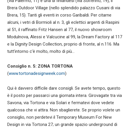
(via Palermo, 11) e una di finlandesi (via Solferino, 19), il
Brera Outdoor Village (nello splendido palazzo Cusani di via
Brera, 15). Tanti gli eventi in corso Garibaldi. Per citarne
alcuni, i vetri di Bormioli al n. 3, gli eclettici argenti di Raspini
al 51, il raffinato Fritz Hansen al 77, il nuovo showroom
Modulnova, Alessi e Valcucine al 99, la Dream Factory al 117
e la Dignity Design Collection, proprio di fronte, al n.116. Ma
tutt’intorno c’è molto, molto di più…
Consiglio n. 5: ZONA TORTONA
(
www.tortonadesignweek.com
)
Qui è davvero difficile dare consigli. Se avete tempo, questo
è il posto per passarci una giornata intera. Girovagate tra via
Savona, via Tortona e via Solari e fermatevi dove vedete
qualcosa che vi attira. Non sbaglierete. Se proprio volete un
consiglio, non perdetevi il Temporary Museum For New
Design in via Tortona 27; un grande spazio underground di