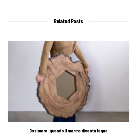
e
b
s
i
t
Related Posts
e
Ossimoro: quando il marmo diventa legno