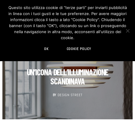
Questo sito utilizza cookie di “terze parti” per inviarti pubblicità
in linea con i tuoi gusti e le tue preferenze. Per avere maggiori
F
I
a
n
informazioni clicca il tasto a lato "Cookie Policy". Chiudendo il
c
s
banner (con il tasto "OK"), cliccando su un link o proseguendo
e
t
b
a
nella navigazione in altra modo, acconsenti all'utilizzo dei
o
g
cookie.
o
r
k
a
m
OK
COOKIE POLICY
DESIGN
UN’ICONA DELL’ILLUMINAZIONE
SCANDINAVA
BY
DESIGN STREET