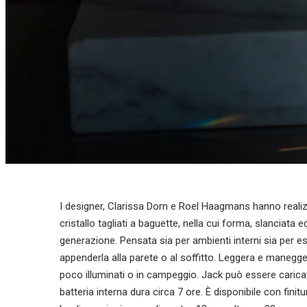
I designer, Clarissa Dorn e Roel Haagmans hanno realizza
cristallo tagliati a baguette, nella cui forma, slanciat
generazione. Pensata sia per ambienti interni sia per es
appenderla alla parete o al soffitto. Leggera e maneggev
poco illuminati o in campeggio. Jack può essere carica
batteria interna dura circa 7 ore.
È disponibile con finitu