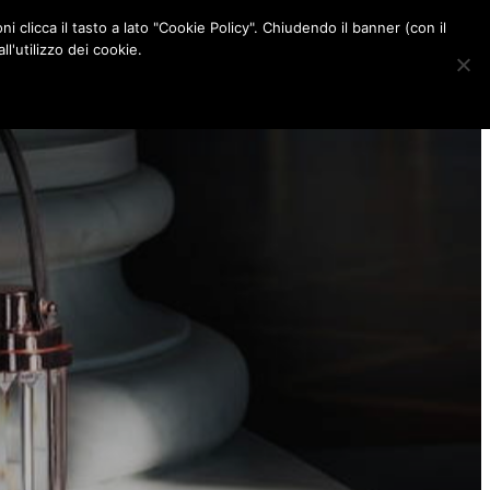
ni clicca il tasto a lato "Cookie Policy". Chiudendo il banner (con il
CONTATTI
l'utilizzo dei cookie.
F
I
P
L
a
n
i
i
c
s
n
n
e
t
t
k
b
a
e
e
o
g
r
d
o
r
e
I
k
a
s
n
m
t