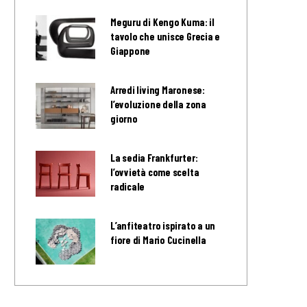
Meguru di Kengo Kuma: il
tavolo che unisce Grecia e
Giappone
Arredi living Maronese:
l’evoluzione della zona
giorno
La sedia Frankfurter:
l’ovvietà come scelta
radicale
L’anfiteatro ispirato a un
fiore di Mario Cucinella