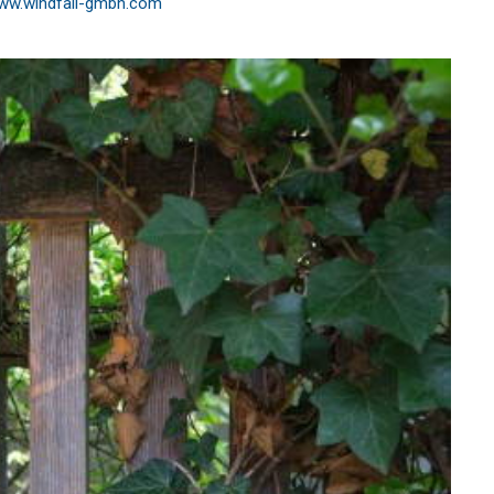
ww.windfall-gmbh.com