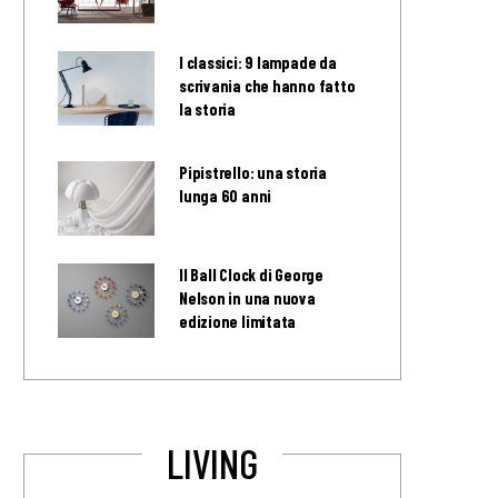
I classici: 9 lampade da
scrivania che hanno fatto
la storia
Pipistrello: una storia
lunga 60 anni
Il Ball Clock di George
Nelson in una nuova
edizione limitata
LIVING