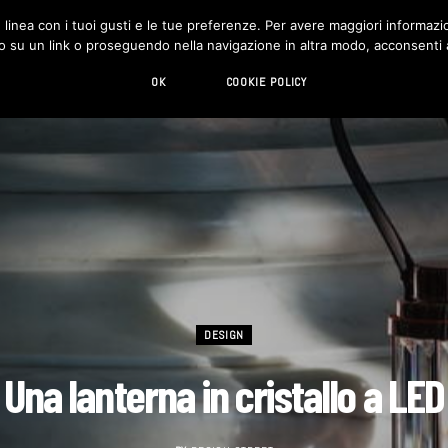
in linea con i tuoi gusti e le tue preferenze. Per avere maggiori informazio
DESIGN
LIVING
HI-TECH
CHI SIAMO
o su un link o proseguendo nella navigazione in altra modo, acconsenti al
OK
COOKIE POLICY
DESIGN
Una lanterna in cristallo a LED