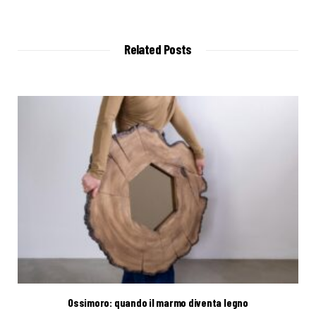
e
b
s
i
t
Related Posts
e
Ossimoro: quando il marmo diventa legno