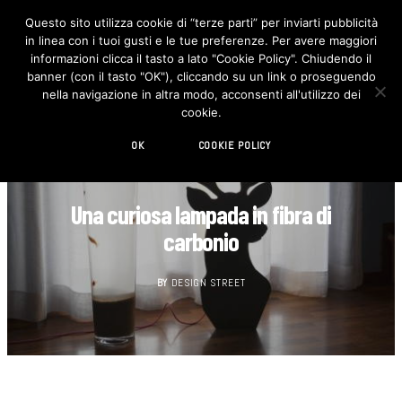
Questo sito utilizza cookie di “terze parti” per inviarti pubblicità
in linea con i tuoi gusti e le tue preferenze. Per avere maggiori
F
I
a
n
informazioni clicca il tasto a lato "Cookie Policy". Chiudendo il
c
s
banner (con il tasto "OK"), cliccando su un link o proseguendo
e
t
b
a
nella navigazione in altra modo, acconsenti all'utilizzo dei
o
g
cookie.
o
r
k
a
m
OK
COOKIE POLICY
DESIGN
Una curiosa lampada in fibra di
carbonio
BY
DESIGN STREET