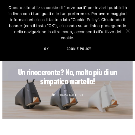
Questo sito utilizza cookie di “terze parti” per inviarti pubblicità
in linea con i tuoi gusti e le tue preferenze. Per avere maggiori
F
I
a
n
informazioni clicca il tasto a lato "Cookie Policy". Chiudendo il
c
s
banner (con il tasto "OK"), cliccando su un link o proseguendo
e
t
b
a
nella navigazione in altra modo, acconsenti all'utilizzo dei
o
g
cookie.
o
r
k
a
m
OK
COOKIE POLICY
DESIGN
Un rinoceronte? No, molto più di un
simpatico martello!
BY
CHIARA GATTUSO