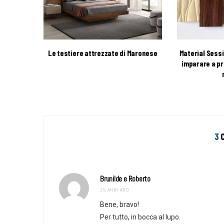
Le testiere attrezzate di Maronese
Material Sess
imparare a pr
3
C
Brunilde e Roberto
15 ANNI AGO
Bene, bravo!
Per tutto, in bocca al lupo.