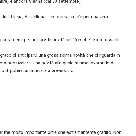
embre) e ancora Vienna (dal 30 settembre).
adrid, Lipsia, Barcellona… Insomma, ce n’è per una vera
puntamenti per portarvi le novità più “fresche” e interessanti.
rado di anticiparvi una grossissima novità che ci riguarda in
o non rivelare. Una novità alla quale stiamo lavorando da
 di potervi annunciare a brevissimo.
 per me molto importante oltre che estremamente gradito. Non