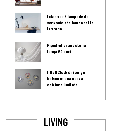
I classici: 9 lampade da
scrivania che hanno fatto
la storia
Pipistrello: una storia
lunga 60 anni
Il Ball Clock di George
Nelson in una nuova
edizione limitata
LIVING