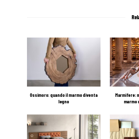
Rel
Ossimoro: quando il marmo diventa
Marmifere: m
legno
marmo d