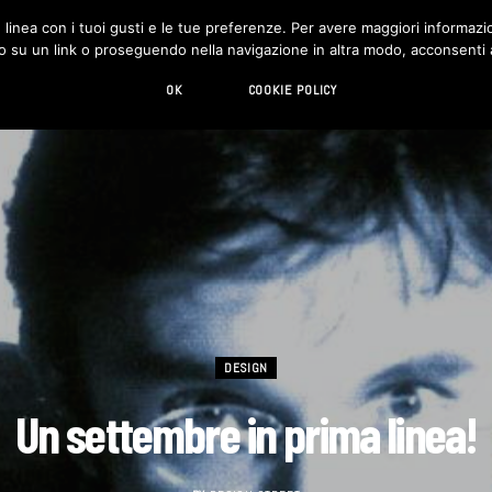
in linea con i tuoi gusti e le tue preferenze. Per avere maggiori informazio
DESIGN
LIVING
HI-TECH
CHI SIAMO
o su un link o proseguendo nella navigazione in altra modo, acconsenti al
OK
COOKIE POLICY
DESIGN
Un settembre in prima linea!