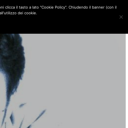
ni clicca il tasto a lato "Cookie Policy". Chiudendo il banner (con il
CONTATTI
l'utilizzo dei cookie.
F
I
P
L
a
n
i
i
c
s
n
n
e
t
t
k
b
a
e
e
o
g
r
d
o
r
e
I
k
a
s
n
m
t