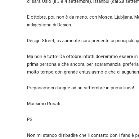
ci sarà Oslo (il 3 e 4 settembre), Istanbul (dal 28 sett
E ottobre, poi, non è da meno, con Mosca, Ljubljana, M
indigestione di Design.
Design Street, ovviamente sarà presente ai principali ap
Ma non è tutto! Da ottobre infatti dovremmo essere in g
prima persona e che ancora, per scaramanzia, preferiam
molto tempo con grande entusiasmo e che ci auguriamo
Prepariamoci dunque ad un settembre in prima linea!
Massimo Rosati
PS.
Non mi stanco di ribadire che il contatto con i fans è