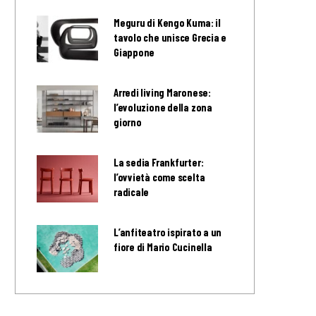
Meguru di Kengo Kuma: il
tavolo che unisce Grecia e
Giappone
Arredi living Maronese:
l’evoluzione della zona
giorno
La sedia Frankfurter:
l’ovvietà come scelta
radicale
L’anfiteatro ispirato a un
fiore di Mario Cucinella