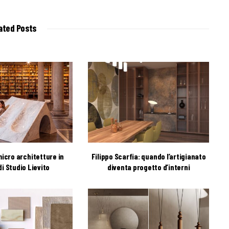
b
s
i
t
ated Posts
e
icro architetture in
Filippo Scarfia: quando l’artigianato
i Studio Lievito
diventa progetto d’interni