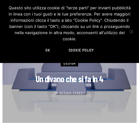
Questo sito utilizza cookie di “terze parti” per inviarti pubblicità
in linea con i tuoi gusti e le tue preferenze. Per avere maggiori
F
I
a
n
informazioni clicca il tasto a lato "Cookie Policy". Chiudendo il
c
s
banner (con il tasto "OK"), cliccando su un link o proseguendo
e
t
b
a
nella navigazione in altra modo, acconsenti all'utilizzo dei
o
g
cookie.
o
r
k
a
m
OK
COOKIE POLICY
DESIGN
Un divano che si fa in 4
BY
DESIGN STREET