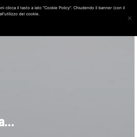
ni clicca il tasto a lato "Cookie Policy". Chiudendo il banner (con il
CONTATTI
l'utilizzo dei cookie.
F
I
P
L
a
n
i
i
c
s
n
n
e
t
t
k
b
a
e
e
o
g
r
d
o
r
e
I
k
a
s
n
m
t
ta…