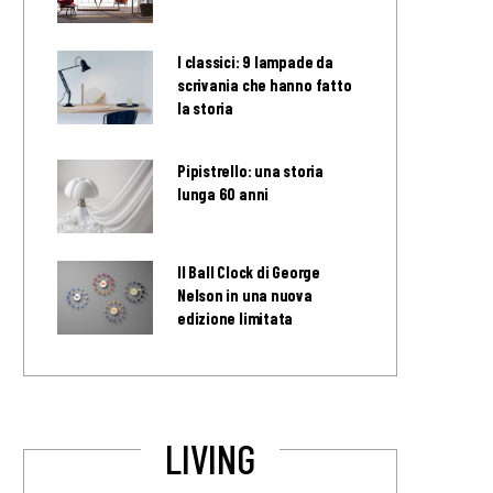
I classici: 9 lampade da
scrivania che hanno fatto
la storia
Pipistrello: una storia
lunga 60 anni
Il Ball Clock di George
Nelson in una nuova
edizione limitata
LIVING