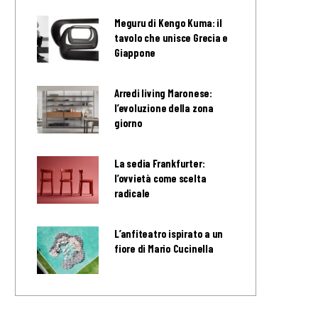
Meguru di Kengo Kuma: il
tavolo che unisce Grecia e
Giappone
Arredi living Maronese:
l’evoluzione della zona
giorno
La sedia Frankfurter:
l’ovvietà come scelta
radicale
L’anfiteatro ispirato a un
fiore di Mario Cucinella