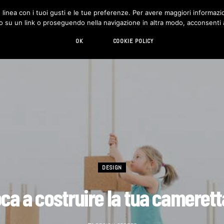
in linea con i tuoi gusti e le tue preferenze. Per avere maggiori informazio
DESIGN
LIVING
HI-TECH
CHI SIAMO
o su un link o proseguendo nella navigazione in altra modo, acconsenti al
OK
COOKIE POLICY
DESIGN
oca a costruire la tua cameret