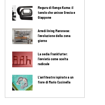
Meguru di Kengo Kuma: il
tavolo che unisce Grecia e
Giappone
Arredi living Maronese:
l’evoluzione della zona
giorno
La sedia Frankfurter:
l’ovvietà come scelta
radicale
L’anfiteatro ispirato a un
fiore di Mario Cucinella