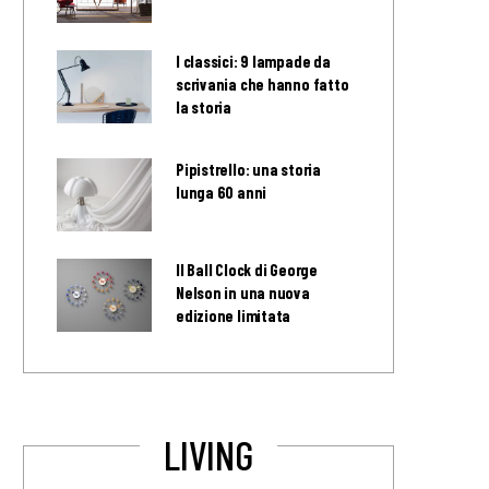
I classici: 9 lampade da
scrivania che hanno fatto
la storia
Pipistrello: una storia
lunga 60 anni
Il Ball Clock di George
Nelson in una nuova
edizione limitata
LIVING