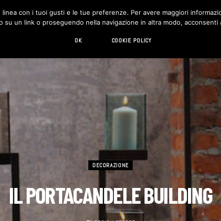
in linea con i tuoi gusti e le tue preferenze. Per avere maggiori informazio
DESIGN
LIVING
HI-TECH
CHI SIAMO
o su un link o proseguendo nella navigazione in altra modo, acconsenti al
OK
COOKIE POLICY
DECORAZIONE
IL PORTACANDELE BUILDING