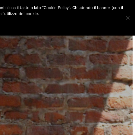
ni clicca il tasto a lato "Cookie Policy". Chiudendo il banner (con il
CONTATTI
l'utilizzo dei cookie.
F
I
P
L
a
n
i
i
c
s
n
n
e
t
t
k
b
a
e
e
o
g
r
d
o
r
e
I
k
a
s
n
m
t