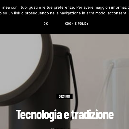
in linea con i tuoi gusti e le tue preferenze. Per avere maggiori informazio
DESIGN
LIVING
HI-TECH
CHI SIAMO
o su un link o proseguendo nella navigazione in altra modo, acconsenti al
OK
COOKIE POLICY
DESIGN
Tecnologia e tradizione