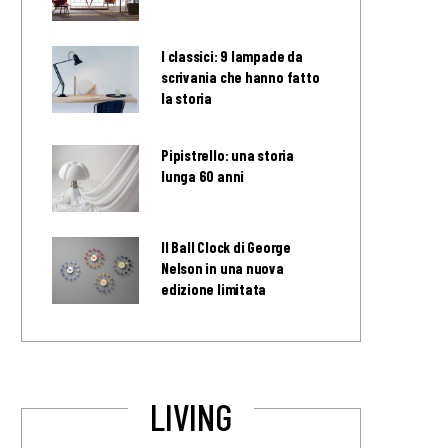
I classici: 9 lampade da
scrivania che hanno fatto
la storia
Pipistrello: una storia
lunga 60 anni
Il Ball Clock di George
Nelson in una nuova
edizione limitata
LIVING