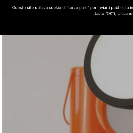
Questo sito utilizza cookie di “terze parti” per inviarti pubblicità 
RUBRICHE
tasto "OK"), cliccand