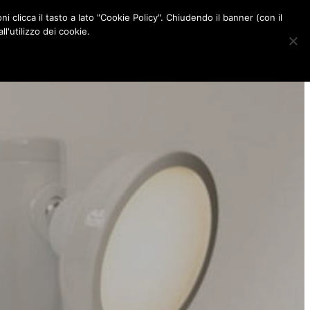
ni clicca il tasto a lato "Cookie Policy". Chiudendo il banner (con il
CONTATTI
l'utilizzo dei cookie.
F
I
P
L
a
n
i
i
c
s
n
n
e
t
t
k
b
a
e
e
o
g
r
d
o
r
e
I
k
a
s
n
m
t