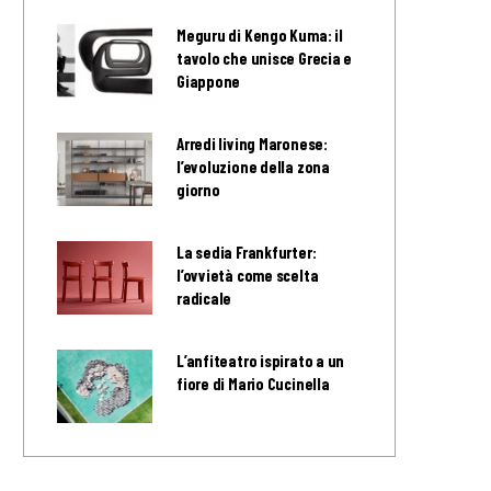
Meguru di Kengo Kuma: il
tavolo che unisce Grecia e
Giappone
Arredi living Maronese:
l’evoluzione della zona
giorno
La sedia Frankfurter:
l’ovvietà come scelta
radicale
L’anfiteatro ispirato a un
fiore di Mario Cucinella