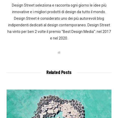
Design Street seleziona e racconta ogni giorno le idee più
innovative e i migliori prodotti di design da tutto il mondo.
Design Street è considerato uno dei più autorevoli blog
indipendenti dedicati al design contemporaneo. Design Street
ha vinto per ben 2 volte il premio "Best Design Media": nel 2017
e nel 2020.
W
e
b
s
i
t
Related Posts
e