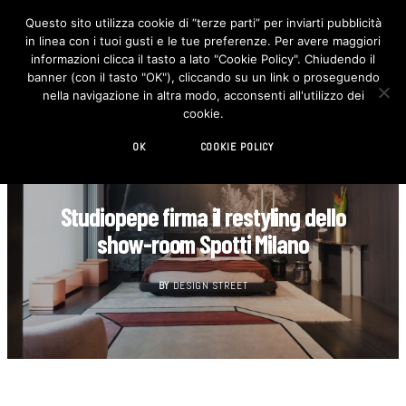
Questo sito utilizza cookie di “terze parti” per inviarti pubblicità
in linea con i tuoi gusti e le tue preferenze. Per avere maggiori
F
I
a
n
informazioni clicca il tasto a lato "Cookie Policy". Chiudendo il
c
s
banner (con il tasto "OK"), cliccando su un link o proseguendo
e
t
b
a
nella navigazione in altra modo, acconsenti all'utilizzo dei
o
g
cookie.
o
r
k
a
m
OK
COOKIE POLICY
ARCHITETTURA
Studiopepe firma il restyling dello
show-room Spotti Milano
BY
DESIGN STREET