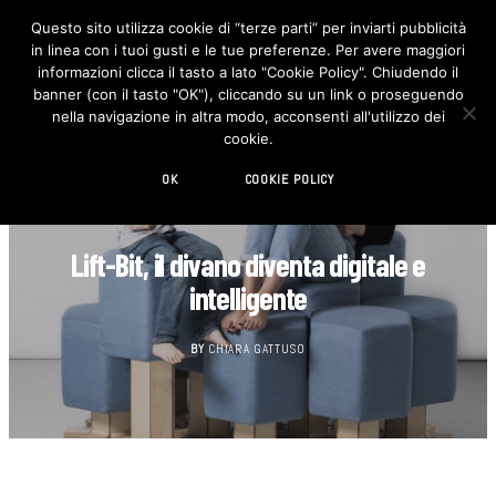
Questo sito utilizza cookie di “terze parti” per inviarti pubblicità
in linea con i tuoi gusti e le tue preferenze. Per avere maggiori
F
I
a
n
informazioni clicca il tasto a lato "Cookie Policy". Chiudendo il
c
s
banner (con il tasto "OK"), cliccando su un link o proseguendo
e
t
b
a
nella navigazione in altra modo, acconsenti all'utilizzo dei
o
g
cookie.
o
r
k
a
m
OK
COOKIE POLICY
DESIGN
Lift-Bit, il divano diventa digitale e
intelligente
BY
CHIARA GATTUSO