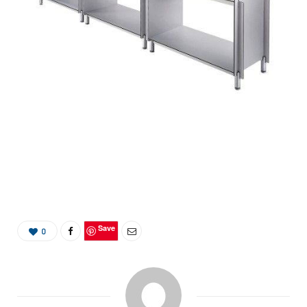
Save
0