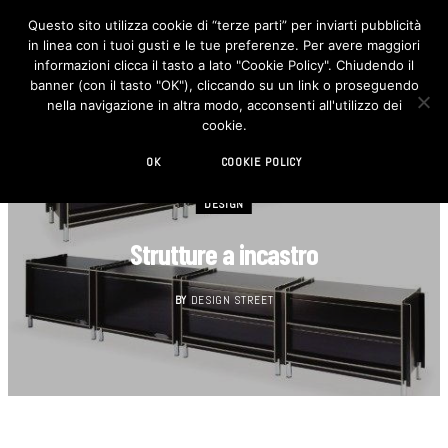
Questo sito utilizza cookie di “terze parti” per inviarti pubblicità
in linea con i tuoi gusti e le tue preferenze. Per avere maggiori
F
I
a
n
informazioni clicca il tasto a lato "Cookie Policy". Chiudendo il
c
s
banner (con il tasto "OK"), cliccando su un link o proseguendo
e
t
b
a
nella navigazione in altra modo, acconsenti all'utilizzo dei
o
g
cookie.
o
r
k
a
m
OK
COOKIE POLICY
DESIGN
Strutture a incastro
BY
DESIGN STREET