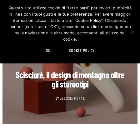
Questo sito utilizza cookie di “terze parti” per inviarti pubblicità
in linea con i tuoi gusti e le tue preferenze. Per avere maggiori
F
I
a
n
informazioni clicca il tasto a lato "Cookie Policy". Chiudendo il
c
s
banner (con il tasto "OK"), cliccando su un link o proseguendo
e
t
b
a
nella navigazione in altra modo, acconsenti all'utilizzo dei
o
g
cookie.
o
r
k
a
m
OK
COOKIE POLICY
DESIGN
Sciscioré, il design di montagna oltre
gli stereotipi
BY
ALESSIA FORTE