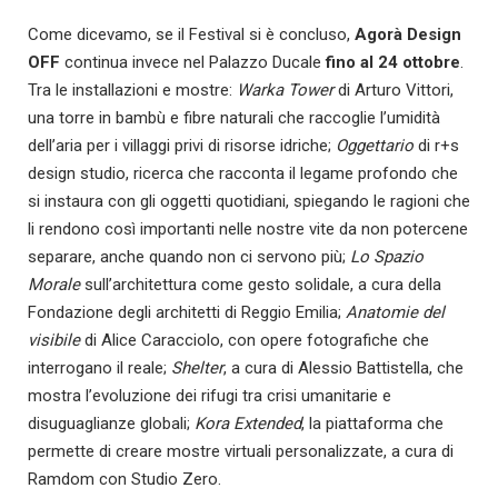
Come dicevamo, se il Festival si è concluso,
Agorà Design
OFF
continua invece nel Palazzo Ducale
fino al 24 ottobre
.
Tra le installazioni e mostre:
Warka Tower
di Arturo Vittori,
una torre in bambù e fibre naturali che raccoglie l’umidità
dell’aria per i villaggi privi di risorse idriche;
Oggettario
di r+s
design studio, ricerca che racconta il legame profondo che
si instaura con gli oggetti quotidiani, spiegando le ragioni che
li rendono così importanti nelle nostre vite da non potercene
separare, anche quando non ci servono più;
Lo Spazio
Morale
sull’architettura come gesto solidale, a cura della
Fondazione degli architetti di Reggio Emilia;
Anatomie del
visibile
di Alice Caracciolo, con opere fotografiche che
interrogano il reale;
Shelter
, a cura di Alessio Battistella, che
mostra l’evoluzione dei rifugi tra crisi umanitarie e
disuguaglianze globali;
Kora Extended
, la piattaforma che
permette di creare mostre virtuali personalizzate, a cura di
Ramdom con Studio Zero.