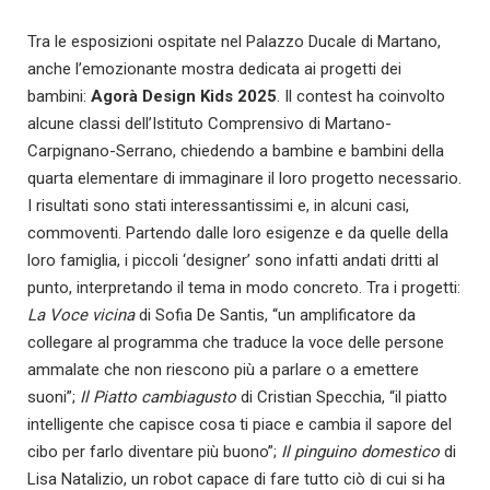
Tra le esposizioni ospitate nel Palazzo Ducale di Martano,
anche l’emozionante mostra dedicata ai progetti dei
bambini:
Agorà Design Kids 2025
. Il contest ha coinvolto
alcune classi dell’Istituto Comprensivo di Martano-
Carpignano-Serrano, chiedendo a bambine e bambini della
quarta elementare di immaginare il loro progetto necessario.
I risultati sono stati interessantissimi e, in alcuni casi,
commoventi. Partendo dalle loro esigenze e da quelle della
loro famiglia, i piccoli ‘designer’ sono infatti andati dritti al
punto, interpretando il tema in modo concreto. Tra i progetti:
La Voce vicina
di Sofia De Santis, “un amplificatore da
collegare al programma che traduce la voce delle persone
ammalate che non riescono più a parlare o a emettere
suoni”;
Il Piatto cambiagusto
di Cristian Specchia, “il piatto
intelligente che capisce cosa ti piace e cambia il sapore del
cibo per farlo diventare più buono”;
Il pinguino domestico
di
Lisa Natalizio, un robot capace di fare tutto ciò di cui si ha