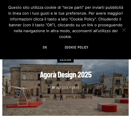
Questo sito utilizza cookie di “terze parti” per inviarti pubblicità
in linea con i tuoi gusti e le tue preferenze. Per avere maggiori
F
I
a
n
informazioni clicca il tasto a lato "Cookie Policy". Chiudendo il
c
s
banner (con il tasto "OK"), cliccando su un link o proseguendo
e
t
b
a
nella navigazione in altra modo, acconsenti all'utilizzo dei
o
g
cookie.
o
r
k
a
m
OK
COOKIE POLICY
DESIGN
Agorà Design 2025
BY
ALESSIA FORTE