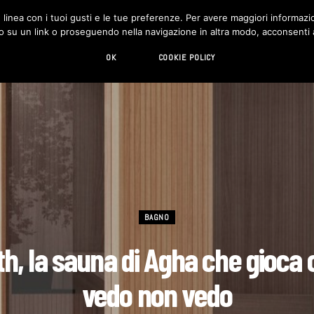
in linea con i tuoi gusti e le tue preferenze. Per avere maggiori informazio
DESIGN
LIVING
HI-TECH
CHI SIAMO
o su un link o proseguendo nella navigazione in altra modo, acconsenti al
OK
COOKIE POLICY
BAGNO
th, la sauna di Agha che gioca c
vedo non vedo