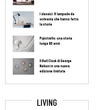
I classici: 9 lampade da
scrivania che hanno fatto
la storia
Pipistrello: una storia
lunga 60 anni
Il Ball Clock di George
Nelson in una nuova
edizione limitata
LIVING