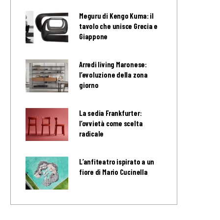
Meguru di Kengo Kuma: il
tavolo che unisce Grecia e
Giappone
Arredi living Maronese:
l’evoluzione della zona
giorno
La sedia Frankfurter:
l’ovvietà come scelta
radicale
L’anfiteatro ispirato a un
fiore di Mario Cucinella