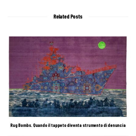
b
s
i
t
Related Posts
e
Rug Bombs. Quando il tappeto diventa strumento di denuncia