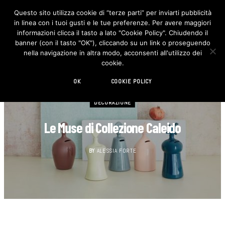
Questo sito utilizza cookie di “terze parti” per inviarti pubblicità
in linea con i tuoi gusti e le tue preferenze. Per avere maggiori
F
I
a
n
informazioni clicca il tasto a lato "Cookie Policy". Chiudendo il
c
s
banner (con il tasto "OK"), cliccando su un link o proseguendo
e
t
b
a
nella navigazione in altra modo, acconsenti all'utilizzo dei
o
g
cookie.
o
r
k
a
m
OK
COOKIE POLICY
DECORAZIONE
Le Muse di Collezione Caleido
BY
ALESSIA FORTE