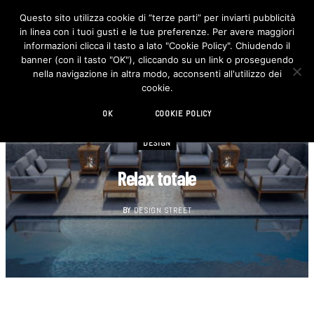
Questo sito utilizza cookie di “terze parti” per inviarti pubblicità
in linea con i tuoi gusti e le tue preferenze. Per avere maggiori
F
I
a
n
informazioni clicca il tasto a lato "Cookie Policy". Chiudendo il
c
s
banner (con il tasto "OK"), cliccando su un link o proseguendo
e
t
b
a
nella navigazione in altra modo, acconsenti all'utilizzo dei
o
g
cookie.
o
r
k
a
m
OK
COOKIE POLICY
DESIGN
Relax totale
BY
DESIGN STREET