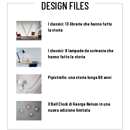
DESIGN FILES
I classici: 13 librerie che hanno fatto
la storia
I classici: 9 lampade da scrivania che
hanno fatto la storia
Pipistrello: una storia lunga 60 anni
Il Ball Clock di George Nelson in una
nuova edizione limitata