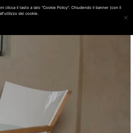
ni clicca il tasto a lato "Cookie Policy". Chiudendo il banner (con il
CONTATTI
l'utilizzo dei cookie.
F
I
P
L
a
n
i
i
c
s
n
n
e
t
t
k
b
a
e
e
o
g
r
d
o
r
e
I
k
a
s
n
m
t