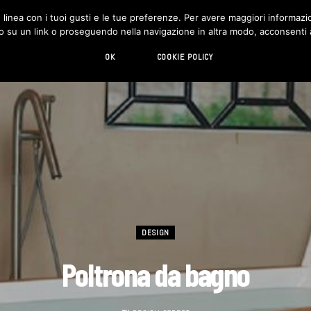
in linea con i tuoi gusti e le tue preferenze. Per avere maggiori informazio
DESIGN
LIVING
HI-TECH
CHI SIAMO
o su un link o proseguendo nella navigazione in altra modo, acconsenti al
OK
COOKIE POLICY
DESIGN
Poltrona da bagno