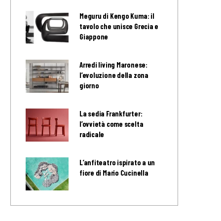
Meguru di Kengo Kuma: il
tavolo che unisce Grecia e
Giappone
Arredi living Maronese:
l’evoluzione della zona
giorno
La sedia Frankfurter:
l’ovvietà come scelta
radicale
L’anfiteatro ispirato a un
fiore di Mario Cucinella