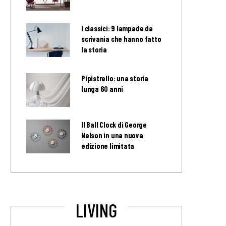
I classici: 9 lampade da
scrivania che hanno fatto
la storia
Pipistrello: una storia
lunga 60 anni
Il Ball Clock di George
Nelson in una nuova
edizione limitata
LIVING