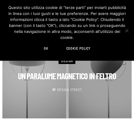
Questo sito utilizza cookie di “terze parti” per inviarti pubblicità
in linea con i tuoi gusti e le tue preferenze. Per avere maggiori
F
I
a
n
informazioni clicca il tasto a lato "Cookie Policy". Chiudendo il
c
s
banner (con il tasto "OK"), cliccando su un link o proseguendo
e
t
b
a
nella navigazione in altra modo, acconsenti all'utilizzo dei
o
g
cookie.
o
r
k
a
m
OK
COOKIE POLICY
DESIGN
UN PARALUME MAGNETICO IN FELTRO
BY
DESIGN STREET