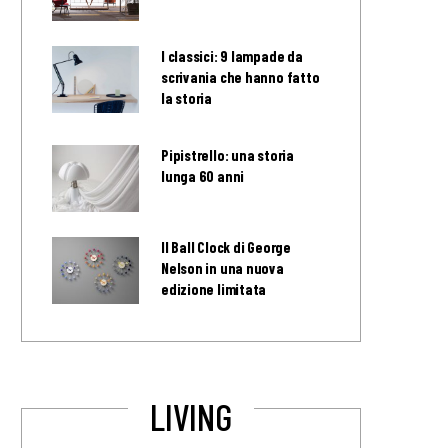
I classici: 9 lampade da
scrivania che hanno fatto
la storia
Pipistrello: una storia
lunga 60 anni
Il Ball Clock di George
Nelson in una nuova
edizione limitata
LIVING