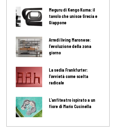
Meguru di Kengo Kuma: il
tavolo che unisce Grecia e
Giappone
Arredi living Maronese:
l’evoluzione della zona
giorno
La sedia Frankfurter:
l’ovvietà come scelta
radicale
L’anfiteatro ispirato a un
fiore di Mario Cucinella