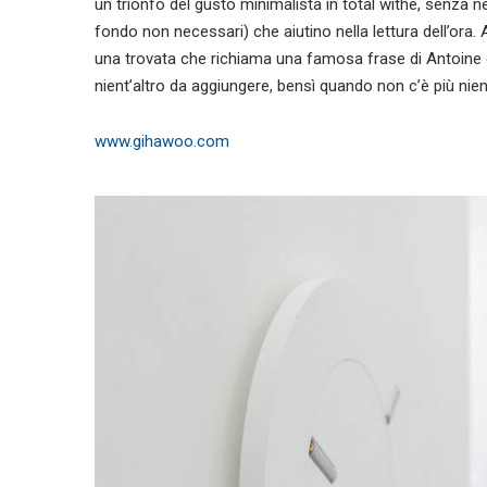
un trionfo del gusto minimalista in total withe, senza n
fondo non necessari) che aiutino nella lettura dell’ora. 
una trovata che richiama una famosa frase di Antoine d
nient’altro da aggiungere, bensì quando non c’è più nient
www.gihawoo.com