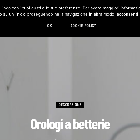
in linea con i tuoi gusti e le tue preferenze. Per avere maggiori informazio
DESIGN
LIVING
HI-TECH
CHI SIAMO
o su un link o proseguendo nella navigazione in altra modo, acconsenti al
OK
COOKIE POLICY
DECORAZIONE
Orologi a betterie