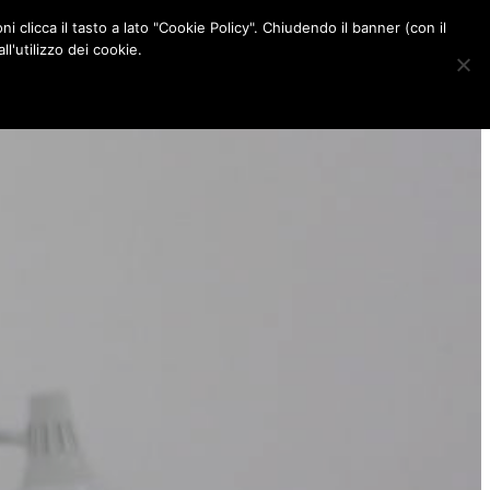
ni clicca il tasto a lato "Cookie Policy". Chiudendo il banner (con il
CONTATTI
l'utilizzo dei cookie.
F
I
P
L
a
n
i
i
c
s
n
n
e
t
t
k
b
a
e
e
o
g
r
d
o
r
e
I
k
a
s
n
m
t