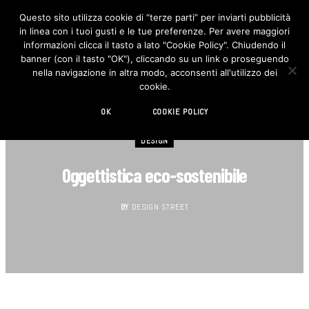
Questo sito utilizza cookie di “terze parti” per inviarti pubblicità
in linea con i tuoi gusti e le tue preferenze. Per avere maggiori
F
I
a
n
informazioni clicca il tasto a lato "Cookie Policy". Chiudendo il
c
s
banner (con il tasto "OK"), cliccando su un link o proseguendo
e
t
b
a
nella navigazione in altra modo, acconsenti all'utilizzo dei
o
g
cookie.
o
r
k
a
m
OK
COOKIE POLICY
DESIGN
Oggettistica eco-sostenibile
BY
DESIGN STREET