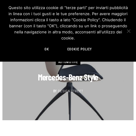
Questo sito utilizza cookie di “terze parti” per inviarti pubblicità
in linea con i tuoi gusti e le tue preferenze. Per avere maggiori
F
I
a
n
informazioni clicca il tasto a lato "Cookie Policy". Chiudendo il
c
s
banner (con il tasto "OK"), cliccando su un link o proseguendo
e
t
b
a
nella navigazione in altra modo, acconsenti all'utilizzo dei
o
g
cookie.
o
r
k
a
m
OK
COOKIE POLICY
AUTOMOTIVE
Mercedes-Benz Style
BY
DESIGN STREET