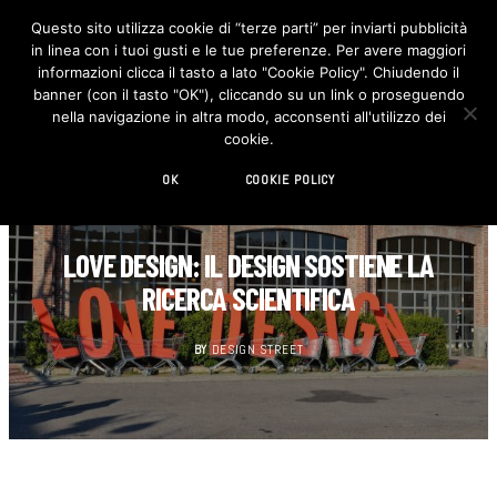
Questo sito utilizza cookie di “terze parti” per inviarti pubblicità
in linea con i tuoi gusti e le tue preferenze. Per avere maggiori
F
I
a
n
informazioni clicca il tasto a lato "Cookie Policy". Chiudendo il
c
s
banner (con il tasto "OK"), cliccando su un link o proseguendo
e
t
b
a
nella navigazione in altra modo, acconsenti all'utilizzo dei
o
g
cookie.
o
r
k
a
m
OK
COOKIE POLICY
AGENDA
LOVE DESIGN: IL DESIGN SOSTIENE LA
RICERCA SCIENTIFICA
BY
DESIGN STREET