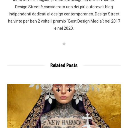
Design Street è considerato uno dei più autorevoli blog
indipendenti dedicati al design contemporaneo. Design Street
ha vinto per ben 2 volte il premio "Best Design Media": nel 2017
e nel 2020.
W
e
b
s
i
t
Related Posts
e