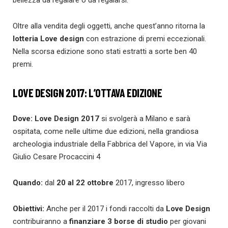
bellezza da regalare o da regalarsi.
Oltre alla vendita degli oggetti, anche quest’anno ritorna la
lotteria Love design
con estrazione di premi eccezionali.
Nella scorsa edizione sono stati estratti a sorte ben 40
premi.
LOVE DESIGN 2017: L’OTTAVA EDIZIONE
Dove:
Love Design
2017
si svolgerà a Milano e sarà
ospitata, come nelle ultime due edizioni, nella grandiosa
archeologia industriale della Fabbrica del Vapore, in via Via
Giulio Cesare Procaccini 4
Quando:
dal
20 al 22 ottobre
2017, ingresso libero
Obiettivi:
Anche per il 2017 i fondi raccolti da
Love Design
contribuiranno a
finanziare 3 borse di studio
per giovani