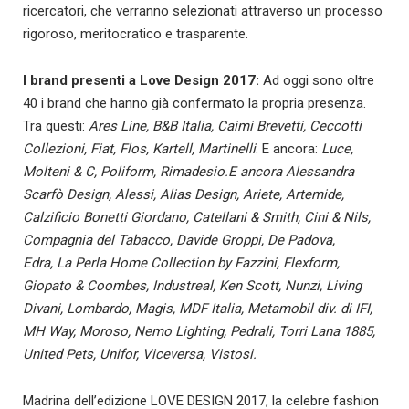
ricercatori, che verranno selezionati attraverso un processo
rigoroso, meritocratico e trasparente.
I brand presenti a
Love Design
2017:
Ad oggi sono oltre
40 i brand che hanno già confermato la propria presenza.
Tra questi:
Ares Line, B&B Italia, Caimi Brevetti, Ceccotti
Collezioni, Fiat, Flos, Kartell, Martinelli
. E ancora:
Luce,
Molteni & C, Poliform, Rimadesio.E ancora Alessandra
Scarfò Design, Alessi, Alias Design, Ariete, Artemide,
Calzificio Bonetti Giordano, Catellani & Smith, Cini & Nils,
Compagnia del Tabacco, Davide Groppi, De Padova,
Edra, La Perla Home Collection by Fazzini, Flexform,
Giopato & Coombes, Industreal, Ken Scott, Nunzi, Living
Divani, Lombardo, Magis, MDF Italia, Metamobil div. di IFI,
MH Way, Moroso, Nemo Lighting, Pedrali, Torri Lana 1885,
United Pets, Unifor, Viceversa, Vistosi.
Madrina dell’edizione LOVE DESIGN 2017, la celebre fashion