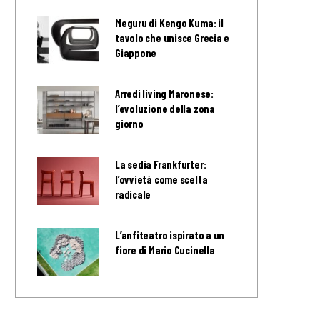
Meguru di Kengo Kuma: il
tavolo che unisce Grecia e
Giappone
Arredi living Maronese:
l’evoluzione della zona
giorno
La sedia Frankfurter:
l’ovvietà come scelta
radicale
L’anfiteatro ispirato a un
fiore di Mario Cucinella