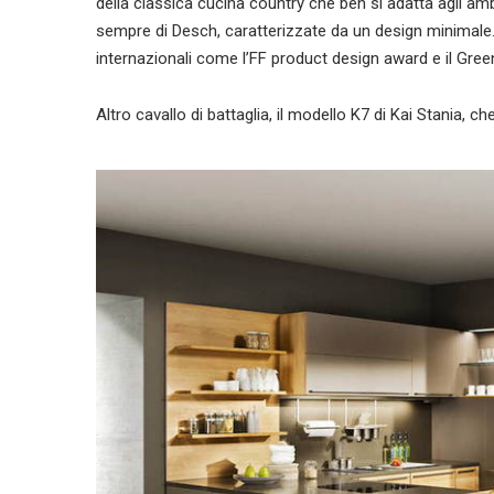
della classica cucina country che ben si adatta agli amb
sempre di Desch, caratterizzate da un design minimale
internazionali come l’FF product design award e il G
Altro cavallo di battaglia, il modello K7 di Kai Stania, c