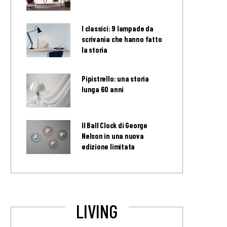
I classici: 9 lampade da
scrivania che hanno fatto
la storia
Pipistrello: una storia
lunga 60 anni
Il Ball Clock di George
Nelson in una nuova
edizione limitata
LIVING