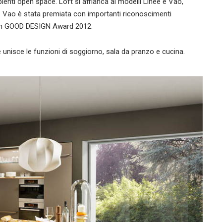
ienti open space. Loft si affianca ai modelli Linee e Vao,
. Vao è stata premiata con importanti riconoscimenti
reen GOOD DESIGN Award 2012.
he unisce le funzioni di soggiorno, sala da pranzo e cucina.