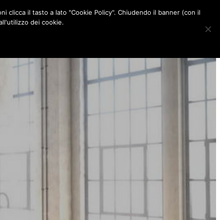
ni clicca il tasto a lato "Cookie Policy". Chiudendo il banner (con il
CONTATTI
l'utilizzo dei cookie.
F
I
P
L
a
n
i
i
c
s
n
n
e
t
t
k
b
a
e
e
o
g
r
d
o
r
e
I
k
a
s
n
m
t