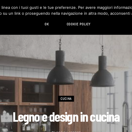
in linea con i tuoi gusti e le tue preferenze. Per avere maggiori informazio
DESIGN
LIVING
HI-TECH
CHI SIAMO
o su un link o proseguendo nella navigazione in altra modo, acconsenti al
OK
COOKIE POLICY
CUCINA
Legno e design in cucina