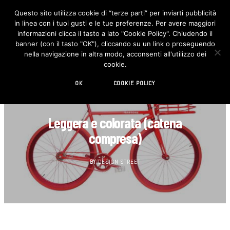
Questo sito utilizza cookie di “terze parti” per inviarti pubblicità
in linea con i tuoi gusti e le tue preferenze. Per avere maggiori
F
I
a
n
informazioni clicca il tasto a lato "Cookie Policy". Chiudendo il
c
s
banner (con il tasto "OK"), cliccando su un link o proseguendo
e
t
b
a
nella navigazione in altra modo, acconsenti all'utilizzo dei
o
g
cookie.
o
r
k
a
m
OK
COOKIE POLICY
AUTOMOTIVE
Leggera e colorata (catena
compresa)
BY
DESIGN STREET