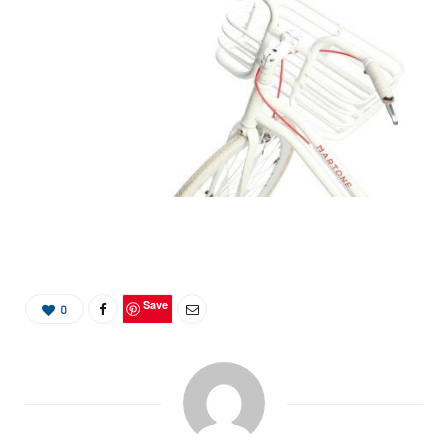
Save
0