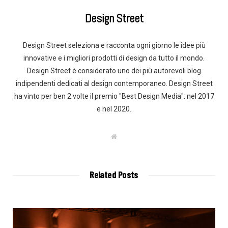
Design Street
Design Street seleziona e racconta ogni giorno le idee più
innovative e i migliori prodotti di design da tutto il mondo.
Design Street è considerato uno dei più autorevoli blog
indipendenti dedicati al design contemporaneo. Design Street
ha vinto per ben 2 volte il premio "Best Design Media": nel 2017
e nel 2020.
W
e
b
s
i
t
Related Posts
e