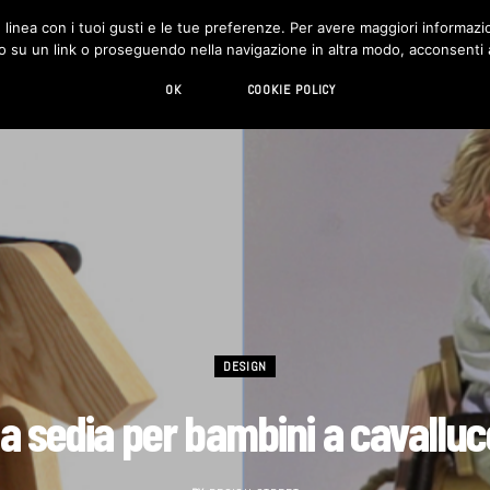
in linea con i tuoi gusti e le tue preferenze. Per avere maggiori informazio
DESIGN
LIVING
HI-TECH
CHI SIAMO
o su un link o proseguendo nella navigazione in altra modo, acconsenti al
OK
COOKIE POLICY
DESIGN
a sedia per bambini a cavalluc