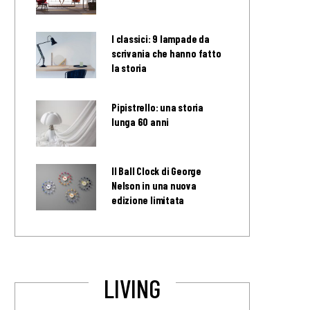
I classici: 9 lampade da
scrivania che hanno fatto
la storia
Pipistrello: una storia
lunga 60 anni
Il Ball Clock di George
Nelson in una nuova
edizione limitata
LIVING