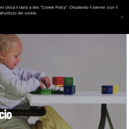
ni clicca il tasto a lato "Cookie Policy". Chiudendo il banner (con il
CONTATTI
l'utilizzo dei cookie.
F
I
P
L
a
n
i
i
c
s
n
n
e
t
t
k
b
a
e
e
o
g
r
d
o
r
e
I
k
a
s
n
m
t
cio