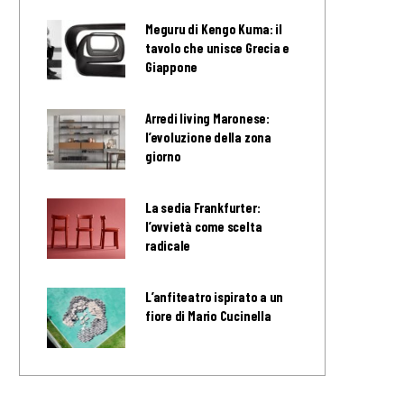
Meguru di Kengo Kuma: il
tavolo che unisce Grecia e
Giappone
Arredi living Maronese:
l’evoluzione della zona
giorno
La sedia Frankfurter:
l’ovvietà come scelta
radicale
L’anfiteatro ispirato a un
fiore di Mario Cucinella