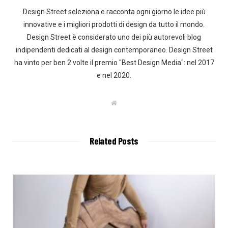
Design Street seleziona e racconta ogni giorno le idee più
innovative e i migliori prodotti di design da tutto il mondo.
Design Street è considerato uno dei più autorevoli blog
indipendenti dedicati al design contemporaneo. Design Street
ha vinto per ben 2 volte il premio "Best Design Media": nel 2017
e nel 2020.
W
e
b
s
i
t
Related Posts
e