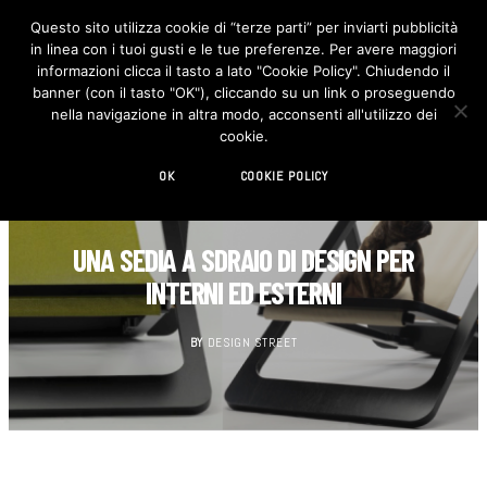
Questo sito utilizza cookie di “terze parti” per inviarti pubblicità
in linea con i tuoi gusti e le tue preferenze. Per avere maggiori
F
I
a
n
informazioni clicca il tasto a lato "Cookie Policy". Chiudendo il
c
s
banner (con il tasto "OK"), cliccando su un link o proseguendo
e
t
b
a
nella navigazione in altra modo, acconsenti all'utilizzo dei
o
g
cookie.
o
r
k
a
m
OK
COOKIE POLICY
DESIGN
UNA SEDIA A SDRAIO DI DESIGN PER
INTERNI ED ESTERNI
BY
DESIGN STREET