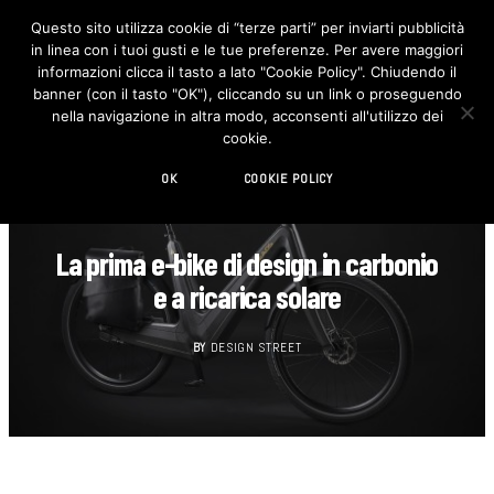
Questo sito utilizza cookie di “terze parti” per inviarti pubblicità
in linea con i tuoi gusti e le tue preferenze. Per avere maggiori
F
I
a
n
informazioni clicca il tasto a lato "Cookie Policy". Chiudendo il
c
s
banner (con il tasto "OK"), cliccando su un link o proseguendo
e
t
b
a
nella navigazione in altra modo, acconsenti all'utilizzo dei
o
g
cookie.
o
r
k
a
m
OK
COOKIE POLICY
AUTOMOTIVE
La prima e-bike di design in carbonio
e a ricarica solare
BY
DESIGN STREET