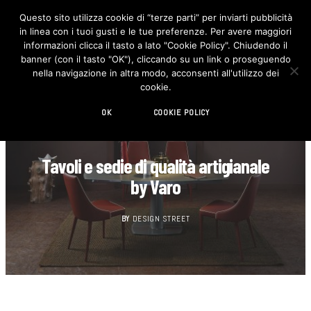
Questo sito utilizza cookie di “terze parti” per inviarti pubblicità
in linea con i tuoi gusti e le tue preferenze. Per avere maggiori
F
I
a
n
informazioni clicca il tasto a lato "Cookie Policy". Chiudendo il
c
s
banner (con il tasto "OK"), cliccando su un link o proseguendo
e
t
b
a
nella navigazione in altra modo, acconsenti all'utilizzo dei
o
g
cookie.
o
r
k
a
m
OK
COOKIE POLICY
DESIGN
Tavoli e sedie di qualità artigianale
by Varo
BY
DESIGN STREET