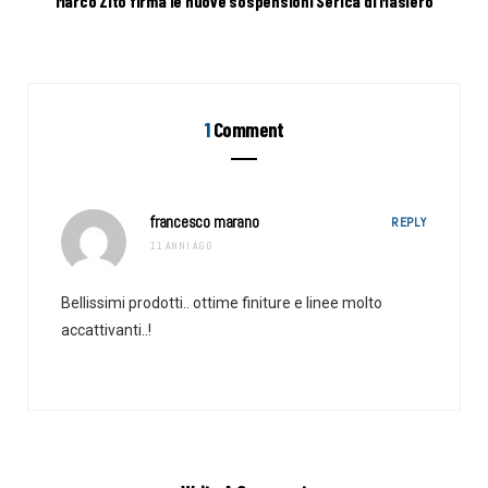
Marco Zito firma le nuove sospensioni Serica di Masiero
1
Comment
francesco marano
REPLY
11 ANNI AGO
Bellissimi prodotti.. ottime finiture e linee molto
accattivanti..!