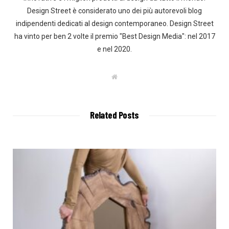
Design Street è considerato uno dei più autorevoli blog
indipendenti dedicati al design contemporaneo. Design Street
ha vinto per ben 2 volte il premio "Best Design Media": nel 2017
e nel 2020.
W
e
b
s
i
t
Related Posts
e