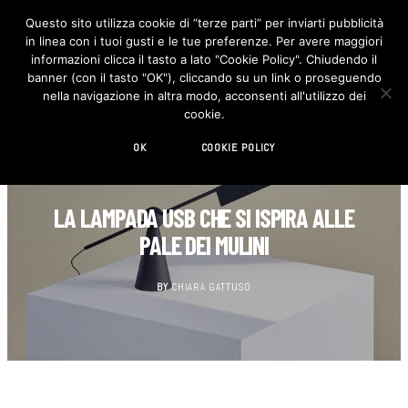
Questo sito utilizza cookie di “terze parti” per inviarti pubblicità
in linea con i tuoi gusti e le tue preferenze. Per avere maggiori
F
I
a
n
informazioni clicca il tasto a lato "Cookie Policy". Chiudendo il
c
s
banner (con il tasto "OK"), cliccando su un link o proseguendo
e
t
b
a
nella navigazione in altra modo, acconsenti all'utilizzo dei
o
g
cookie.
o
r
k
a
m
OK
COOKIE POLICY
DESIGN
LA LAMPADA USB CHE SI ISPIRA ALLE
PALE DEI MULINI
BY
CHIARA GATTUSO