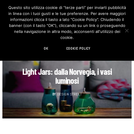
Questo sito utilizza cookie di “terze parti” per inviarti pubblicità
in linea con i tuoi gusti e le tue preferenze. Per avere maggiori
F
I
a
n
informazioni clicca il tasto a lato "Cookie Policy". Chiudendo il
c
s
banner (con il tasto "OK"), cliccando su un link o proseguendo
e
t
b
a
nella navigazione in altra modo, acconsenti all'utilizzo dei
o
g
cookie.
o
r
k
a
m
OK
COOKIE POLICY
DESIGN
Light Jars: dalla Norvegia, i vasi
luminosi
BY
DESIGN STREET