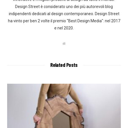
Design Street è considerato uno dei più autorevoli blog
indipendenti dedicati al design contemporaneo. Design Street
ha vinto per ben 2 volte il premio "Best Design Media": nel 2017
e nel 2020.
W
e
b
s
i
t
Related Posts
e