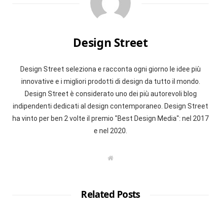
Design Street
Design Street seleziona e racconta ogni giorno le idee più
innovative e i migliori prodotti di design da tutto il mondo.
Design Street è considerato uno dei più autorevoli blog
indipendenti dedicati al design contemporaneo. Design Street
ha vinto per ben 2 volte il premio "Best Design Media": nel 2017
e nel 2020.
W
e
b
s
i
t
Related Posts
e