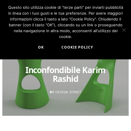
Questo sito utilizza cookie di “terze parti” per inviarti pubblicità
in linea con i tuoi gusti e le tue preferenze. Per avere maggiori
F
I
a
n
informazioni clicca il tasto a lato "Cookie Policy". Chiudendo il
c
s
banner (con il tasto "OK"), cliccando su un link o proseguendo
e
t
b
a
nella navigazione in altra modo, acconsenti all'utilizzo dei
o
g
cookie.
o
r
k
a
m
OK
COOKIE POLICY
DESIGN
Inconfondibile Karim
Rashid
BY
DESIGN STREET