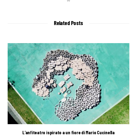
e
b
s
i
t
Related Posts
e
L’anfiteatro ispirato a un fiore di Mario Cucinella