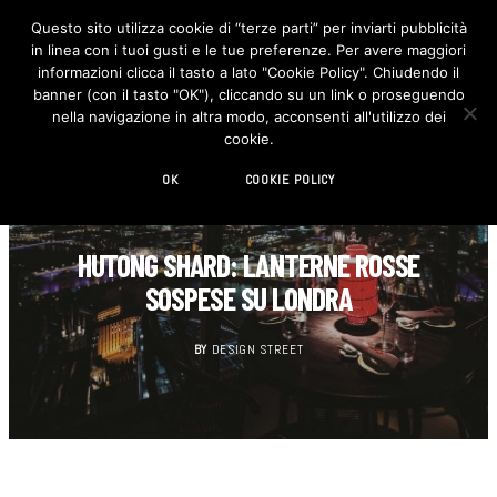
Questo sito utilizza cookie di “terze parti” per inviarti pubblicità
in linea con i tuoi gusti e le tue preferenze. Per avere maggiori
F
I
a
n
informazioni clicca il tasto a lato "Cookie Policy". Chiudendo il
c
s
banner (con il tasto "OK"), cliccando su un link o proseguendo
e
t
b
a
nella navigazione in altra modo, acconsenti all'utilizzo dei
o
g
cookie.
o
r
k
a
m
OK
COOKIE POLICY
ARCHITETTURA
HUTONG SHARD: LANTERNE ROSSE
SOSPESE SU LONDRA
BY
DESIGN STREET