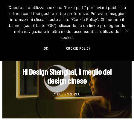
Questo sito utilizza cookie di “terze parti” per inviarti pubblicità
in linea con i tuoi gusti e le tue preferenze. Per avere maggiori
F
I
a
n
informazioni clicca il tasto a lato "Cookie Policy". Chiudendo il
c
s
banner (con il tasto "OK"), cliccando su un link o proseguendo
e
t
b
a
nella navigazione in altra modo, acconsenti all'utilizzo dei
o
g
cookie.
o
r
k
a
m
OK
COOKIE POLICY
CASA
Hi Design Shanghai, il meglio dei
design cinese
BY
DESIGN STREET