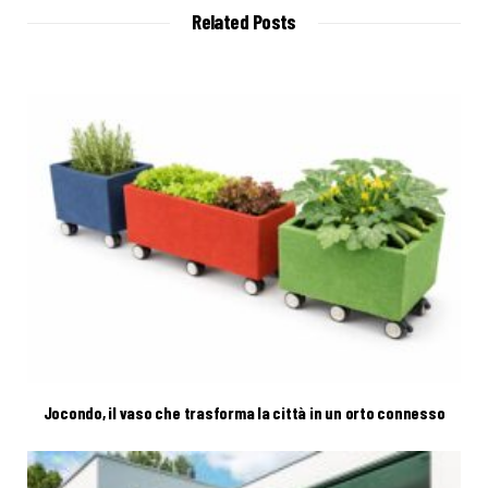
t
Related Posts
e
Jocondo, il vaso che trasforma la città in un orto connesso