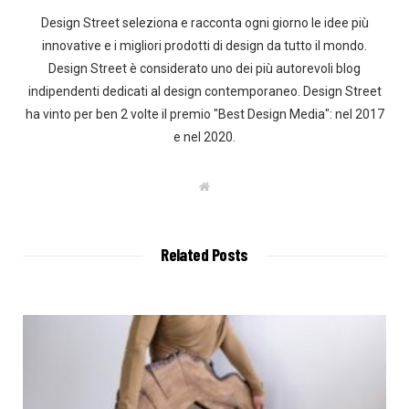
Design Street seleziona e racconta ogni giorno le idee più
innovative e i migliori prodotti di design da tutto il mondo.
Design Street è considerato uno dei più autorevoli blog
indipendenti dedicati al design contemporaneo. Design Street
ha vinto per ben 2 volte il premio "Best Design Media": nel 2017
e nel 2020.
W
e
b
s
i
t
Related Posts
e