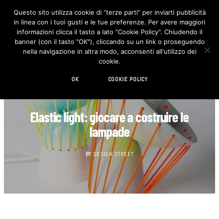
Questo sito utilizza cookie di “terze parti” per inviarti pubblicità
in linea con i tuoi gusti e le tue preferenze. Per avere maggiori
F
I
a
n
informazioni clicca il tasto a lato "Cookie Policy". Chiudendo il
c
s
banner (con il tasto "OK"), cliccando su un link o proseguendo
e
t
b
a
nella navigazione in altra modo, acconsenti all'utilizzo dei
o
g
cookie.
o
r
k
a
m
OK
COOKIE POLICY
DESIGN
Elastic light: giocare a costruire le
lampade
BY
DESIGN STREET