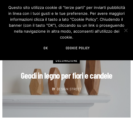
Questo sito utilizza cookie di “terze parti” per inviarti pubblicità
in linea con i tuoi gusti e le tue preferenze. Per avere maggiori
F
I
a
n
informazioni clicca il tasto a lato "Cookie Policy". Chiudendo il
c
s
banner (con il tasto "OK"), cliccando su un link o proseguendo
e
t
b
a
nella navigazione in altra modo, acconsenti all'utilizzo dei
o
g
cookie.
o
r
k
a
m
OK
COOKIE POLICY
DECORAZIONE
Geodi in legno per fiori e candele
BY
DESIGN STREET